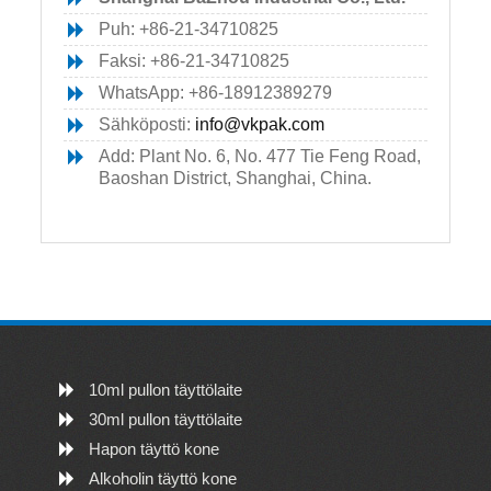
Puh: +86-21-34710825
Faksi: +86-21-34710825
WhatsApp: +86-18912389279
Sähköposti:
info@vkpak.com
Add: Plant No. 6, No. 477 Tie Feng Road,
Baoshan District, Shanghai, China.
10ml pullon täyttölaite
30ml pullon täyttölaite
Hapon täyttö kone
Alkoholin täyttö kone