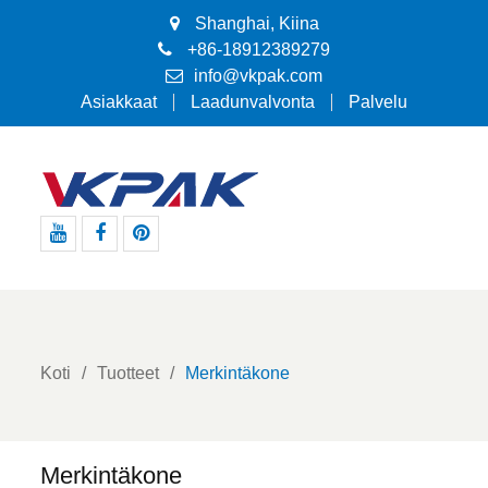
Shanghai, Kiina
+86-18912389279
info@vkpak.com
Asiakkaat
Laadunvalvonta
Palvelu
youtube
Facebook
pinterest
Koti
Tuotteet
Merkintäkone
Merkintäkone