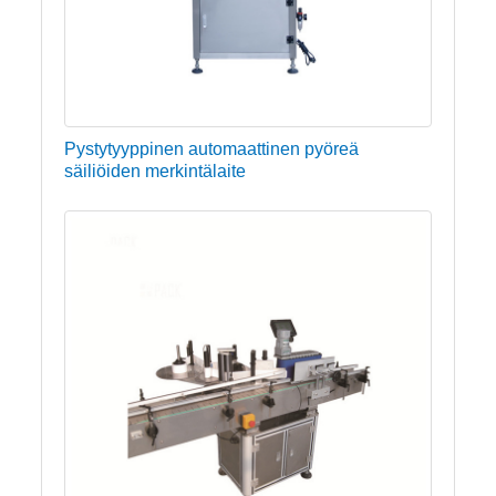
Pystytyyppinen automaattinen pyöreä
säiliöiden merkintälaite