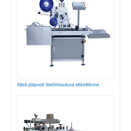
litteä yläpuoli itseliimautuva etikettikone