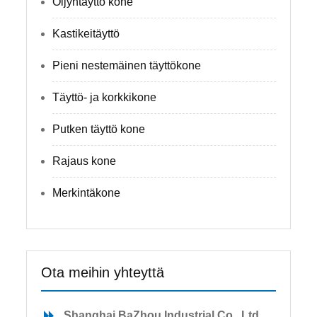
Öljyntäyttö kone
Kastikeitäyttö
Pieni nestemäinen täyttökone
Täyttö- ja korkkikone
Putken täyttö kone
Rajaus kone
Merkintäkone
Ota meihin yhteyttä
Shanghai BaZhou Industrial Co., Ltd.