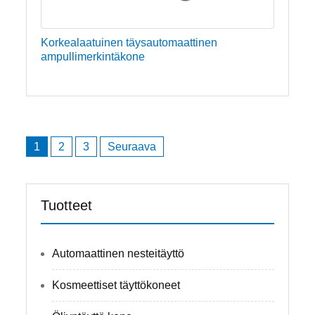
Korkealaatuinen täysautomaattinen
ampullimerkintäkone
Artikkelien
1
2
3
Seuraava
selaus
Tuotteet
Automaattinen nesteitäyttö
Kosmeettiset täyttökoneet