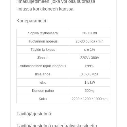
ilmakuljettimeen, joka voi olla suorassa
linjassa korkikoneen kanssa
Koneparametri
Sopiva täyttömäärä
20-120ml
Tuotannon nopeus
20-30 pulloa / min
Täytön tarkkuus
≤ ± 1%
Jännite
220V / 380V
Automaattinen rajoitusnopeus
≥99%
Ilmalähde
0.5-0.8Mpa
teho
1,5 kW
Koneen paino
500kg
Koko
2200 * 1200 * 1900mm
Täyttöjärjestelmä:
Täyttöjärjestelmä materiaaliviskositeetin