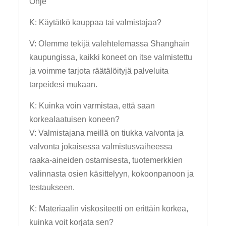
Ohje
K: Käytätkö kauppaa tai valmistajaa?
V: Olemme tekijä valehtelemassa Shanghain
kaupungissa, kaikki koneet on itse valmistettu
ja voimme tarjota räätälöityjä palveluita
tarpeidesi mukaan.
K: Kuinka voin varmistaa, että saan
korkealaatuisen koneen?
V: Valmistajana meillä on tiukka valvonta ja
valvonta jokaisessa valmistusvaiheessa
raaka-aineiden ostamisesta, tuotemerkkien
valinnasta osien käsittelyyn, kokoonpanoon ja
testaukseen.
K: Materiaalin viskositeetti on erittäin korkea,
kuinka voit korjata sen?