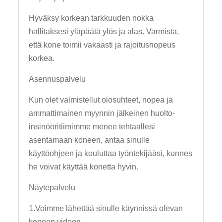
Hyväksy korkean tarkkuuden nokka
hallitaksesi yläpäätä ylös ja alas. Varmista,
että kone toimii vakaasti ja rajoitusnopeus
korkea.
Asennuspalvelu
Kun olet valmistellut olosuhteet, nopea ja
ammattimainen myynnin jälkeinen huolto-
insinööritiimimme menee tehtaallesi
asentamaan koneen, antaa sinulle
käyttöohjeen ja kouluttaa työntekijääsi, kunnes
he voivat käyttää konetta hyvin.
Näytepalvelu
1.Voimme lähettää sinulle käynnissä olevan
koneen videon.