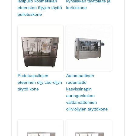
lasipullo kosmetiikan
kynsilakan täyttölaite ja
eteeristen öljyjen täyttö
korkkikone
pullotuskone
Pudotuspullojen
Automaattinen
eteerinen öljy cbd-öljyn
ruoanlaitto
täyttö kone
kasvissinapin
auringonkukan
välttämättömien
oliiviöljyjen täyttökone