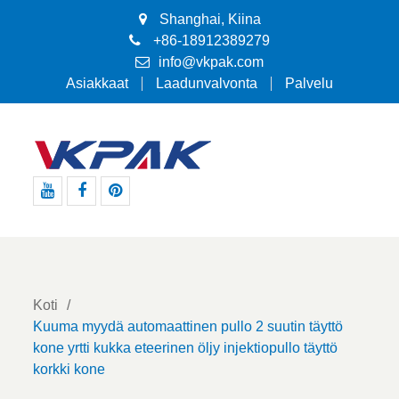
Shanghai, Kiina
+86-18912389279
info@vkpak.com
Asiakkaat
Laadunvalvonta
Palvelu
youtube
Facebook
pinterest
Koti
Kuuma myydä automaattinen pullo 2 suutin täyttö
kone yrtti kukka eteerinen öljy injektiopullo täyttö
korkki kone