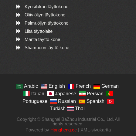
Kynsilakan täyttökone
Oliiviöljyn täyttökone
Palmuöljyn täyttökone
Liitä täyttölaite
Mäntä täyttö kone
Shampoon täyttö kone
Arabic
English
French
German
Italian
Japanese
Persian
Portuguese
Russian
Spanish
Turkish
Thai
Copyright © Shanghai BaZhou Industrial Co., Ltd. All
rights reserved.
Powered by
Hangheng.cc
|
XML-sivukartta