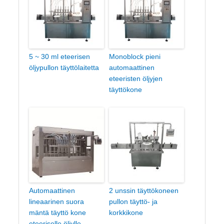
5 ~ 30 ml eteerisen
Monoblock pieni
öljypullon täyttölaitetta
automaattinen
eteeristen öljyjen
täyttökone
Automaattinen
2 unssin täyttökoneen
lineaarinen suora
pullon täyttö- ja
mäntä täyttö kone
korkkikone
eteeriselle öljylle